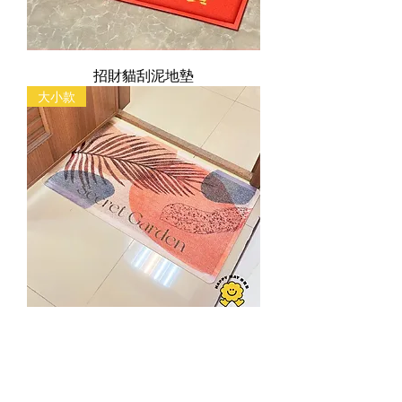
招財貓刮泥地墊
大小款
亞馬遜刮泥地墊
慢回彈 防油污