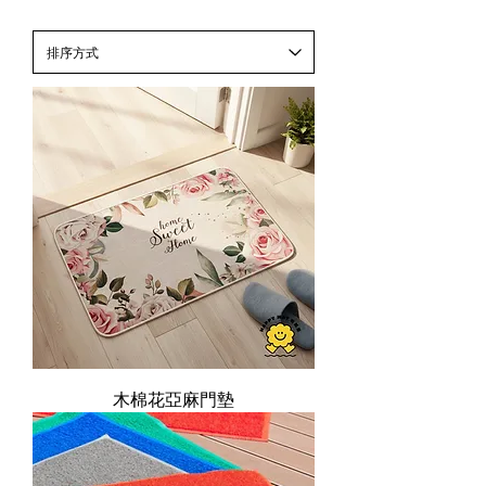
木棉花亞麻門墊