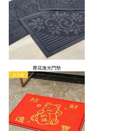
壓花激光門墊
大小款