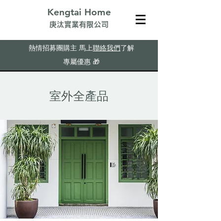
Kengtai Home
​庚汰實業有限公司
熱情招募團購主
馬上
聯絡我們
了解
專屬優惠
🎁
​室外全產品