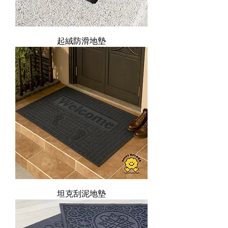
起絨防滑地墊
坦克刮泥地墊