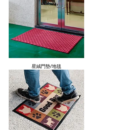
星絨門墊/地毯