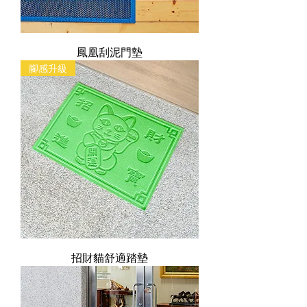
鳳凰刮泥門墊
腳感升級
招財貓舒適踏墊