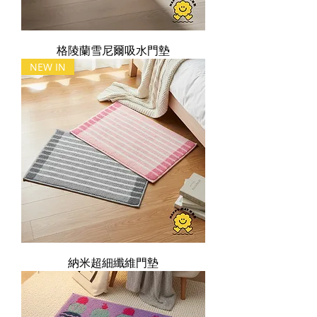
格陵蘭雪尼爾吸水門墊
NEW IN
納米超細纖維門墊