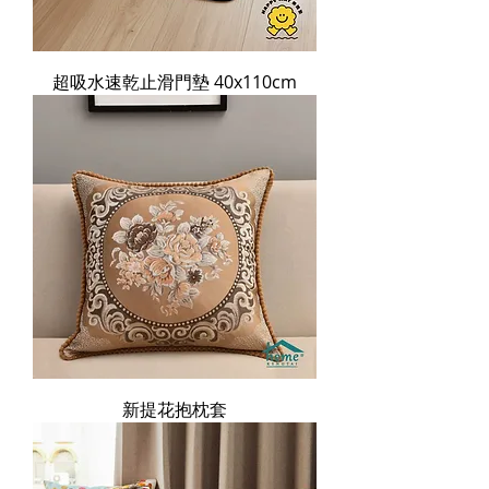
超吸水速乾止滑門墊 40x110cm
新提花抱枕套