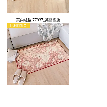
莫內絲毯 77937_英國國旗
比利時進口
莫內絲毯 84048_印花