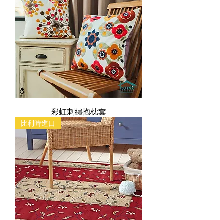
彩虹刺繡抱枕套
比利時進口