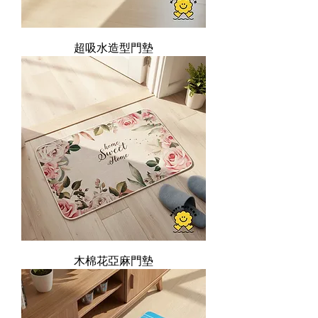
超吸水造型門墊
木棉花亞麻門墊