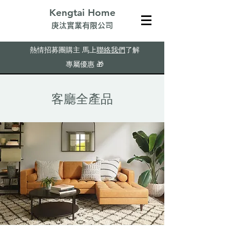
Kengtai Home
​庚汰實業有限公司
熱情招募團購主
馬上
聯絡我們
了解
專屬優惠
🎁
客廳全產品