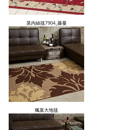
莫內絲毯7904_藤蔓
楓葉大地毯