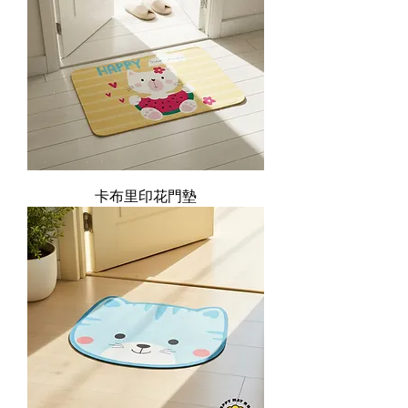
卡布里印花門墊