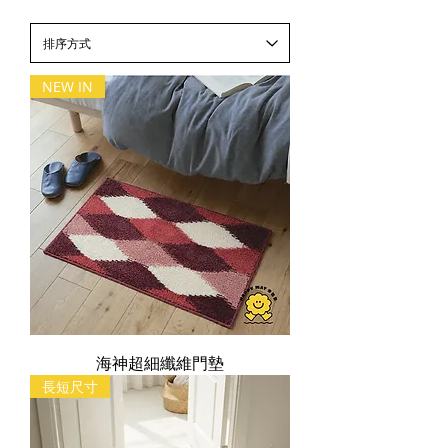
NEW IN
海神超細纖維門墊
長短尺寸