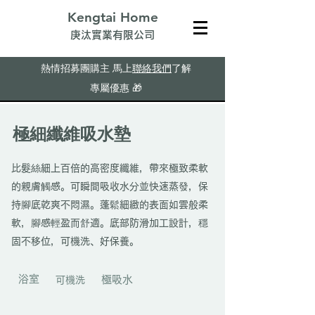
Kengtai Home
​庚汰實業有限公司
熱情招募團購主
馬上
聯絡我們
了解
專屬優惠
🎁
極細纖維吸水墊
比髮絲細上百倍的高密度纖維，帶來極致柔軟
的親膚觸感。可瞬間吸收水分並快速蒸發，保
持腳底乾爽不悶濕。蓬鬆細緻的表面如雲般柔
軟，腳感輕盈而舒適。底部防滑加工設計，穩
固不移位，可機洗、好保養。
浴室
​極吸水
可機洗