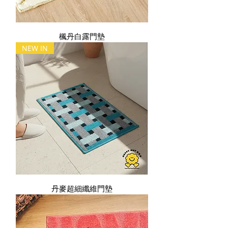
楓丹白露門墊
NEW IN
丹麥超細纖維門墊