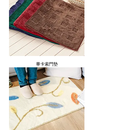
畢卡索門墊