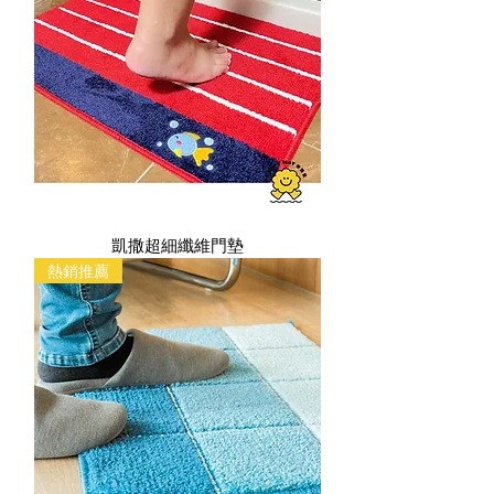
凱撒超細纖維門墊
熱銷推薦