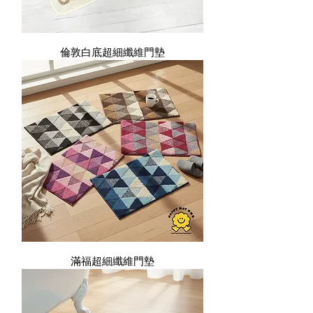
倫敦白底超細纖維門墊
滿福超細纖維門墊