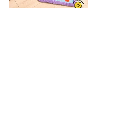
皇冠門墊
熱銷推薦
微風門墊