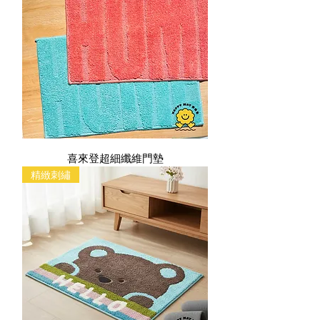
喜來登超細纖維門墊
精緻刺繡