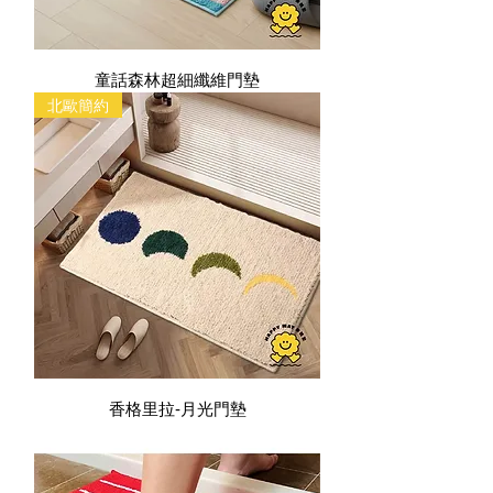
童話森林超細纖維門墊
北歐簡約
香格里拉-月光門墊