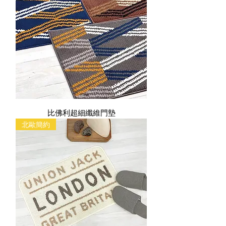
比佛利超細纖維門墊
北歐簡約