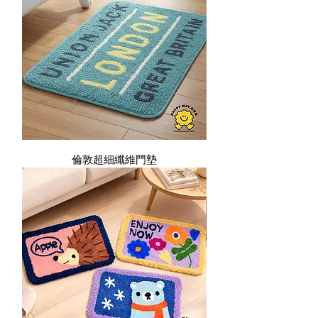
倫敦超細纖維門墊