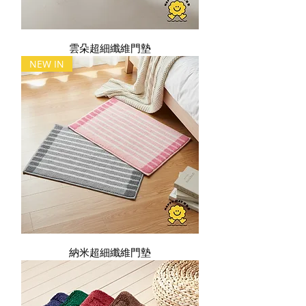
雲朵超細纖維門墊
NEW IN
納米超細纖維門墊