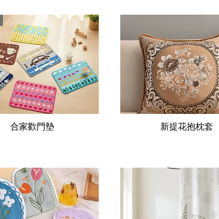
合家歡門墊
新提花抱枕套