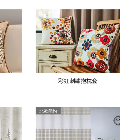
彩虹刺繡抱枕套
北歐簡約