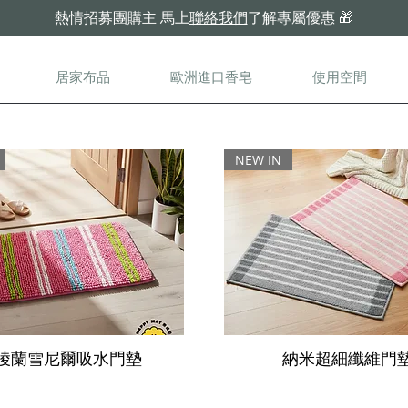
熱情招募團購主
馬上
聯絡我們
了解專屬優惠
🎁
居家布品
歐洲進口香皂
使用空間
NEW IN
陵蘭雪尼爾吸水門墊
納米超細纖維門