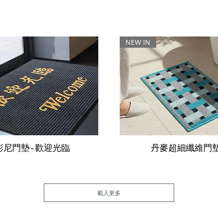
NEW IN
彩尼門墊-歡迎光臨
丹麥超細纖維門
載入更多