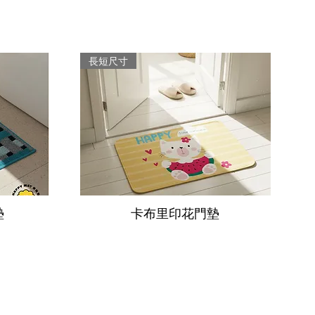
長短尺寸
墊
卡布里印花門墊