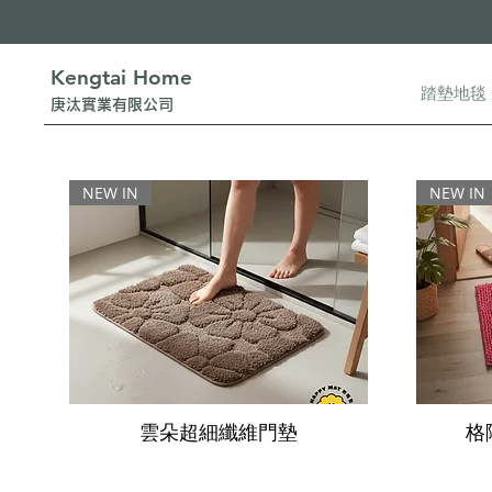
Kengtai Home
踏墊地毯
​庚汰實業有限公司
NEW IN
NEW IN
雲朵超細纖維門墊
格