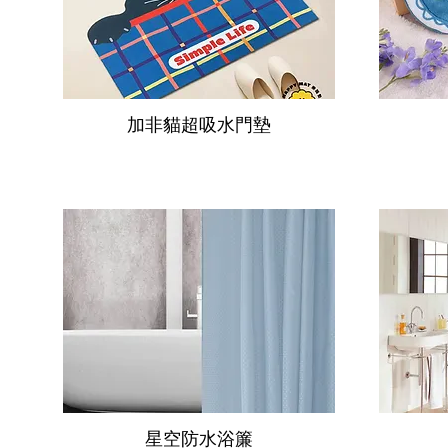
加非貓超吸水門墊
星空防水浴簾