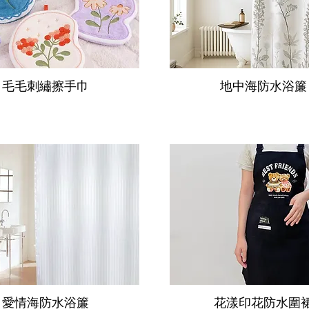
毛毛刺繡擦手巾
地中海防水浴簾
愛情海防水浴簾
花漾印花防水圍