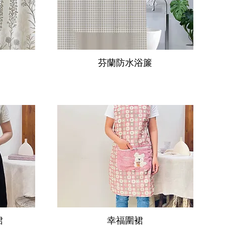
芬蘭防水浴簾
裙
幸福圍裙