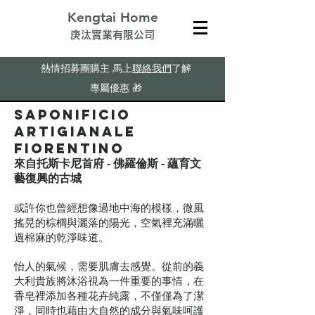
Kengtai Home
​庚汰實業有限公司
熱情招募團購主
馬上
聯絡我們
了解
專屬優惠
🎁
Saponificio
Artigianale
Fiorentino
來自托斯卡尼首府 - 佛羅倫斯 - 蘊育文
藝復興的古城
或許你也曾經想像過地中海的模樣，微風
搖晃的棕櫚與灑落的陽光，空氣裡充滿曬
過棉麻的乾淨味道。
怡人的氣候，需要肌膚去感覺。從前的義
大利貴族將沐浴視為一件重要的事情，在
香皂裡添加各種花卉純露，不僅僅為了潔
淨，同時也藉由大自然的成分與氣味呵護