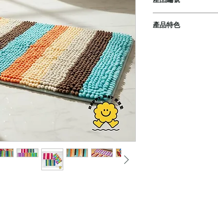
1. KT957-A
產品特色
2. KT957-A
【緊密大顆】
庚汰踏墊採用獨家
上的普通雪尼爾材
質感更佳。
【吸水速乾】
採用最高品質的超
水分。
【厚實柔軟】
毛高遠超市面上的
提供極佳的柔軟度
舒適感除了輕膚、
【精緻特殊設計】
精心設計的產品款