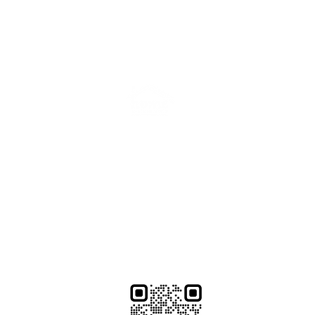
Kengtai Home
庚汰實業有限公司
台南市安南區安吉路二段511巷101號
+886-6-2568086
(點我)
官方Line: @uvn5113g