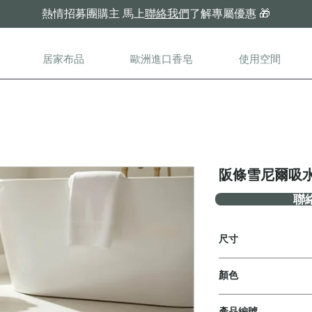
熱情招募團購主
馬上
聯絡我們
了解專屬優惠
🎁
居家布品
歐洲進口香皂
使用空間
阪條雪尼爾吸
聯
尺寸
1. 40x60cm
顏色
2. 40x110cm
共6款
產品編號