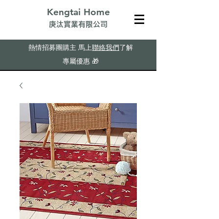
Kengtai Home
​庚汰實業有限公司
熱情招募團購主
馬上
聯絡我們
了解
專屬優惠
🎁