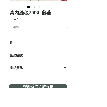
莫內絲毯7904_藤蔓
Size
*
尺寸
135x200cm
產品編號
KT257-11B
產品資訊
【天然支線打造】
這款絲毯採用100%天然嫘縈纖維製
聯絡我們了解報價
成，具有冬暖夏涼的特性，非常適合
台灣的潮濕氣候，全年都能提供舒適
的使用體驗。