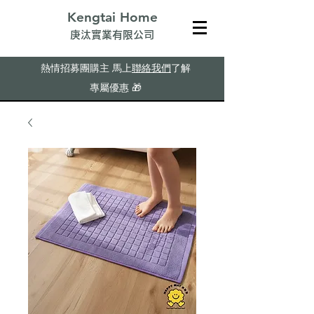
Kengtai Home
​庚汰實業有限公司
熱情招募團購主
馬上
聯絡我們
了解
專屬優惠
🎁