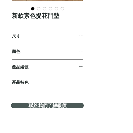
新款素色提花門墊
尺寸
45x60cm
顏色
淺灰、淺紫、藍色、咖啡、紅色
產品編號
KT210-5C
產品特色
【特殊提花獨家設計】
庚汰採用獨家設計的特殊提花技術設
聯絡我們了解報價
計圖面，市面上極少見。
【100%純棉材質】
使用100%純棉材質，天然柔軟舒
適。