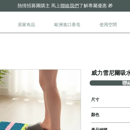
熱情招募團購主
馬上
聯絡我們
了解專屬優惠
🎁
居家布品
歐洲進口香皂
使用空間
威力雪尼爾吸
聯
尺寸
1. 40x60cm
顏色
2. 40x110cm
共6款
產品編號