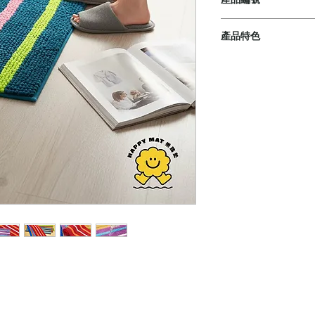
1. KT952-A
產品特色
2. KT952-A
【緊密大顆】
庚汰踏墊採用獨家
上的普通雪尼爾材
質感更佳。
【吸水速乾】
採用最高品質的超
水分。
【厚實柔軟】
毛高遠超市面上的
提供極佳的柔軟度
舒適感除了輕膚、
【獨家設計】
庚汰精心設計的產