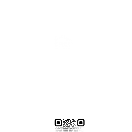
Kengtai Home
庚汰實業有限公司
台南市安南區安吉路二段511巷101號
+886-6-2568086
(點我)
官方Line: @uvn5113g