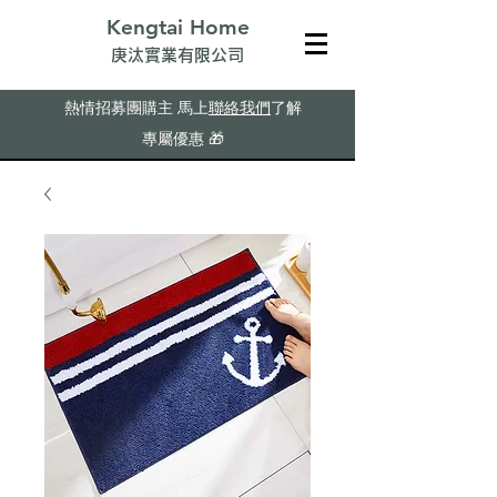
Kengtai Home
​庚汰實業有限公司
熱情招募團購主
馬上
聯絡我們
了解
專屬優惠
🎁