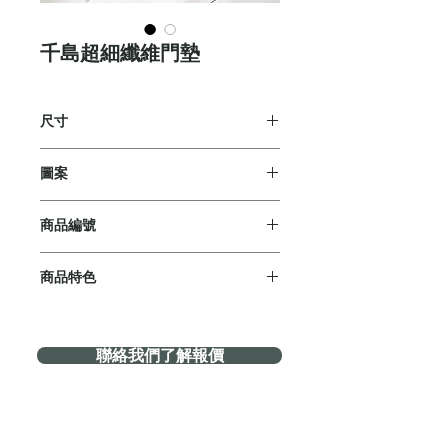
千島超細纖維門墊
尺寸
45x67cm
圖案
5款
商品編號
KT1123
商品特色
【緊密植絨】
庚汰地墊採用先進的緊密植絨技術，
聯絡我們了解報價
紗線密度高且均勻，提升地墊的耐用
性和舒適度，遠超市面上的普通地
墊。
【卓越吸水力】